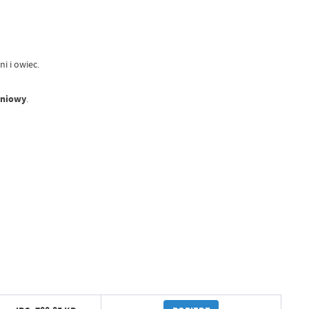
i i owiec.
dniowy
.