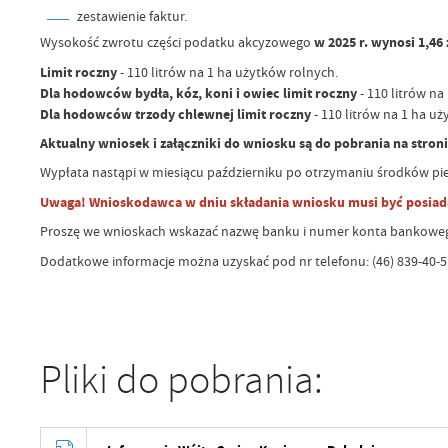
zestawienie faktur.
Wysokość zwrotu części podatku akcyzowego
w 2025 r. wynosi 1,46 
Limit roczny
- 110 litrów na 1 ha użytków rolnych.
Dla hodowców bydła, kóz, koni i owiec limit roczny
- 110 litrów na
Dla hodowców trzody chlewnej limit roczny
- 110 litrów na 1 ha uż
Aktualny wniosek i załączniki do wniosku są do pobrania na stron
Wypłata nastąpi w miesiącu październiku po otrzymaniu środków pi
Uwaga! Wnioskodawca w dniu składania wniosku musi być posiad
Proszę we wnioskach wskazać nazwę banku i numer konta bankowego
Dodatkowe informacje można uzyskać pod nr telefonu: (46) 839-40-5
Pliki do pobrania: