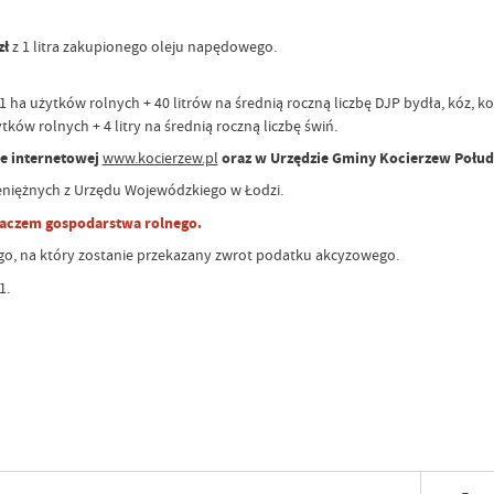
zł
z 1 litra zakupionego oleju napędowego.
 1 ha użytków rolnych + 40 litrów na średnią roczną liczbę DJP bydła, kóz, kon
ytków rolnych + 4 litry na średnią roczną liczbę świń.
ie internetowej
www.kocierzew.pl
oraz w Urzędzie Gminy Kocierzew Połu
eniężnych z Urzędu Wojewódzkiego w Łodzi.
aczem gospodarstwa rolnego.
, na który zostanie przekazany zwrot podatku akcyzowego.
1.