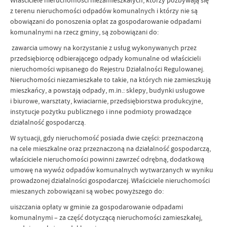
Właściciele nieruchomości niezamieszkałych, którzy pozbywają się
z terenu nieruchomości odpadów komunalnych i którzy nie są
obowiązani do ponoszenia opłat za gospodarowanie odpadami
komunalnymi na rzecz gminy, są zobowiązani do:
zawarcia umowy na korzystanie z usług wykonywanych przez
przedsiębiorcę odbierającego odpady komunalne od właścicieli
nieruchomości wpisanego do Rejestru Działalności Regulowanej.
Nieruchomości niezamieszkałe to takie, na których nie zamieszkują
mieszkańcy, a powstają odpady, m.in.: sklepy, budynki usługowe
i biurowe, warsztaty, kwiaciarnie, przedsiębiorstwa produkcyjne,
instytucje pożytku publicznego i inne podmioty prowadzące
działalność gospodarczą.
W sytuacji, gdy nieruchomość posiada dwie części: przeznaczoną
na cele mieszkalne oraz przeznaczoną na działalność gospodarczą,
właściciele nieruchomości powinni zawrzeć odrębną, dodatkową
umowę na wywóz odpadów komunalnych wytwarzanych w wyniku
prowadzonej działalności gospodarczej. Właściciele nieruchomości
mieszanych zobowiązani są wobec powyższego do:
uiszczania opłaty w gminie za gospodarowanie odpadami
komunalnymi – za część dotyczącą nieruchomości zamieszkałej,