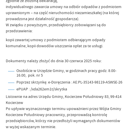
zgodnie ze złożoną deklaracją,
indywidualnego zawarcia umowy na odbiór odpadów z podmiotem
uprawnionym – na część nieruchomości niezamieszkałej (na której
prowadzona jest działalność gospodarcza).
W związku z powyższym, przedsiębiorcy zobowiązani są do
przedstawienia:
kopii zawartej umowy z podmiotem odbierającym odpady
komunalne, kopii dowodów uiszczania opłat za te usługi.
Dokumenty należy złożyć do dnia 30 czerwca 2025 roku:
Osobiście w Urzędzie Gminy, w godzinach pracy godz. 8.00-
16.00, pok. nr 5
Poprzez skrzynkę: e-Doręczenia : AE:PL-35143-98119-ASWSE-26
ePUAP : /xda262em1t/skrytka
Listownie na adres Urzędu Gminy, Kocierzew Południowy 83, 99-414
Kocierzew
Po upływie wyznaczonego terminu upoważnieni przez Wójta Gminy
Kocierzew Południowy pracownicy, przeprowadzą kontrolę
przedsiębiorców, którzy nie przedłożyli wymaganych dokumentów
w wyżej wskazanym terminie.