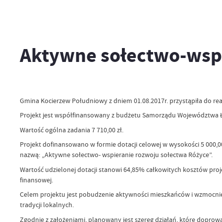
Aktywne sołectwo-wspi
Gmina Kocierzew Południowy z dniem 01.08.2017r. przystąpiła do rea
Projekt jest współfinansowany z budżetu Samorządu Województwa 
Wartość ogólna zadania 7 710,00 zł.
Projekt dofinansowano w formie dotacji celowej w wysokości 5 000,0
nazwą: „Aktywne sołectwo- wspieranie rozwoju sołectwa Różyce”.
Wartość udzielonej dotacji stanowi 64,85% całkowitych kosztów proj
finansowej.
Celem projektu jest pobudzenie aktywności mieszkańców i wzmocnien
tradycji lokalnych.
Zgodnie z założeniami, planowany jest szereg działań, które doprow