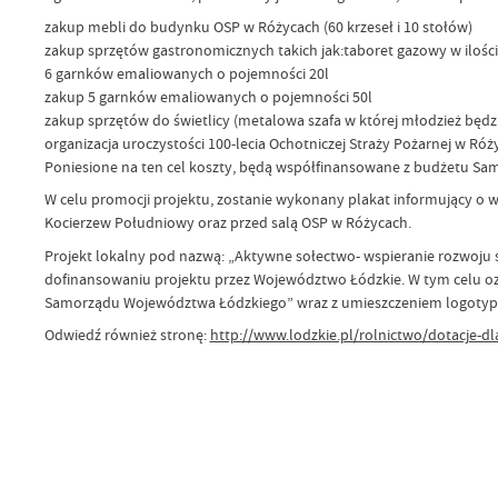
zakup mebli do budynku OSP w Różycach (60 krzeseł i 10 stołów)
zakup sprzętów gastronomicznych takich jak:taboret gazowy w ilości 
6 garnków emaliowanych o pojemności 20l
zakup 5 garnków emaliowanych o pojemności 50l
zakup sprzętów do świetlicy (metalowa szafa w której młodzież będ
organizacja uroczystości 100-lecia Ochotniczej Straży Pożarnej w Róż
Poniesione na ten cel koszty, będą współfinansowane z budżetu S
W celu promocji projektu, zostanie wykonany plakat informujący o
Kocierzew Południowy oraz przed salą OSP w Różycach.
Projekt lokalny pod nazwą: „Aktywne sołectwo- wspieranie rozwoju s
dofinansowaniu projektu przez Województwo Łódzkie. W tym celu oz
Samorządu Województwa Łódzkiego” wraz z umieszczeniem logoty
Odwiedź również stronę:
http://www.lodzkie.pl/rolnictwo/dotacje-