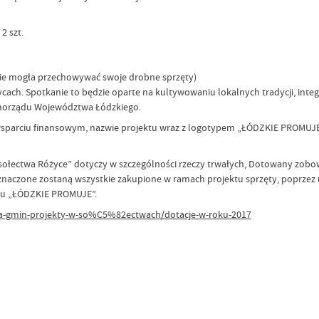
2 szt.
zie mogła przechowywać swoje drobne sprzęty)
ycach. Spotkanie to będzie oparte na kultywowaniu lokalnych tradycji, integr
amorządu Województwa Łódzkiego.
 wsparciu finansowym, nazwie projektu wraz z logotypem „ŁÓDZKIE PROMUJ
ołectwa Różyce” dotyczy w szczególności rzeczy trwałych, Dotowany zobowią
naczone zostaną wszystkie zakupione w ramach projektu sprzęty, poprzez u
pu „ŁÓDZKIE PROMUJE”.
dla-gmin-projekty-w-so%C5%82ectwach/dotacje-w-roku-2017