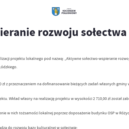
eranie rozwoju sołectwa
lizacji projektu lokalnego pod nazwą: „Aktywne sołectwo-wspieranie rozwo
Łódzkiego.
0 zł z przeznaczeniem na dofinansowanie bieżących zadań własnych gminy w 
ektu. Wkład własny na realizację projektu w wysokości 2 710,00 zł został z
ie w nich tożsamości lokalnej poprzez doposażenie budynku OSP w Różycac
adzą do rozwoju bazy kulturalnej w sołectwie: