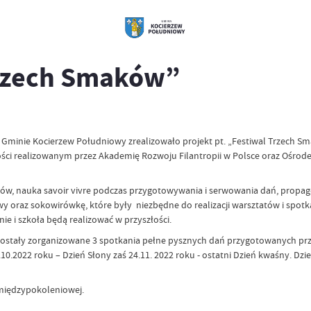
Trzech Smaków”
 Gminie Kocierzew Południowy zrealizowało projekt pt. „Festiwal Trzech Sm
ści realizowanym przez Akademię Rozwoju Filantropii w Polsce oraz Ośrode
iów, nauka savoir vivre podczas przygotowywania i serwowania dań, propago
y oraz sokowirówkę, które były niezbędne do realizacji warsztatów i spotka
e i szkoła będą realizować w przyszłości.
ostały zorganizowane 3 spotkania pełne pysznych dań przygotowanych prze
10.2022 roku – Dzień Słony zaś 24.11. 2022 roku - ostatni Dzień kwaśny. Dziec
i międzypokoleniowej.