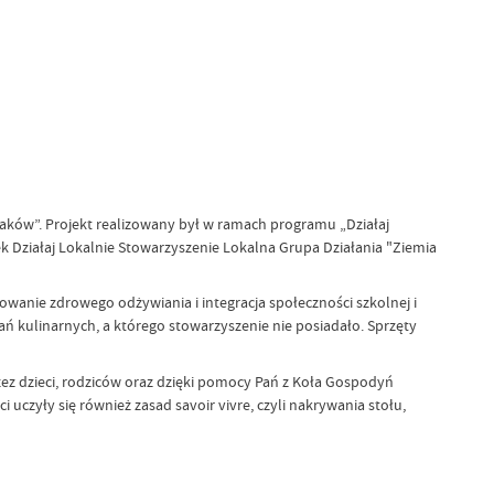
aków”. Projekt realizowany był w ramach programu „Działaj
k Działaj Lokalnie Stowarzyszenie Lokalna Grupa Działania "Ziemia
wanie zdrowego odżywiania i integracja społeczności szkolnej i
ń kulinarnych, a którego stowarzyszenie nie posiadało. Sprzęty
z dzieci, rodziców oraz dzięki pomocy Pań z Koła Gospodyń
i uczyły się również zasad savoir vivre, czyli nakrywania stołu,