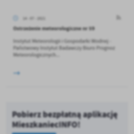
treści w postaci wiadomości, ofert, komunikatów mediów
społecznościowych.
14 - 07 - 2021
Ostrzeżenie meteorologiczne nr 59
Instytut Meteorologii i Gospodarki Wodnej -
Państwowy Instytut Badawczy Biuro Prognoz
Meteorologicznych...
Pobierz bezpłatną aplikację
MieszkaniecINFO!