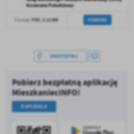
treści w postaci wiadomości, ofert, komunikatów mediów
Kocierzew Południowy
społecznościowych.
PDF,
3.13 MB
POBIERZ
Format:
UDOSTĘPNIJ
Pobierz bezpłatną aplikację
MieszkaniecINFO!
O APLIKACJI