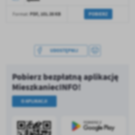
treści w postaci wiadomości, ofert, komunikatów mediów
społecznościowych.
PDF,
101.38 KB
POBIERZ
Format:
UDOSTĘPNIJ
Pobierz bezpłatną aplikację
MieszkaniecINFO!
O APLIKACJI