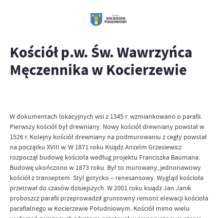
Kościół p.w. Św. Wawrzyńca
Męczennika w Kocierzewie
W dokumentach lokacyjnych wsi z 1345 r. wzmiankowano o parafii.
Pierwszy kościół był drewniany. Nowy kościół drewniany powstał w
1526 r. Kolejny kościół drewniany na podmurowaniu z cegły powstał
na początku XVIII w. W 1871 roku Ksiądz Anzelm Grzesiewicz
rozpoczął budowę kościoła według projektu Franciszka Baumana.
Budowę ukończono w 1873 roku. Był to murowany, jednonawowy
kościół z transeptem. Styl gotycko – renesansowy. Wygląd kościoła
przetrwał do czasów dzisiejszych. W 2001 roku ksiądz Jan Janik
proboszcz parafii przeprowadził gruntowny remont elewacji kościoła
parafialnego w Kocierzewie Południowym. Kościół mimo wielu