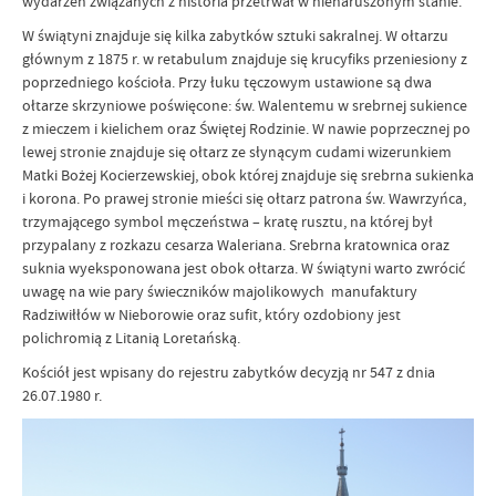
wydarzeń związanych z historia przetrwał w nienaruszonym stanie.
W świątyni znajduje się kilka zabytków sztuki sakralnej. W ołtarzu
głównym z 1875 r. w retabulum znajduje się krucyfiks przeniesiony z
poprzedniego kościoła. Przy łuku tęczowym ustawione są dwa
ołtarze skrzyniowe poświęcone: św. Walentemu w srebrnej sukience
z mieczem i kielichem oraz Świętej Rodzinie. W nawie poprzecznej po
lewej stronie znajduje się ołtarz ze słynącym cudami wizerunkiem
Matki Bożej Kocierzewskiej, obok której znajduje się srebrna sukienka
i korona. Po prawej stronie mieści się ołtarz patrona św. Wawrzyńca,
trzymającego symbol męczeństwa – kratę rusztu, na której był
przypalany z rozkazu cesarza Waleriana. Srebrna kratownica oraz
suknia wyeksponowana jest obok ołtarza. W świątyni warto zwrócić
uwagę na wie pary świeczników majolikowych manufaktury
Radziwiłłów w Nieborowie oraz sufit, który ozdobiony jest
polichromią z Litanią Loretańską.
Kościół jest wpisany do rejestru zabytków decyzją nr 547 z dnia
26.07.1980 r.